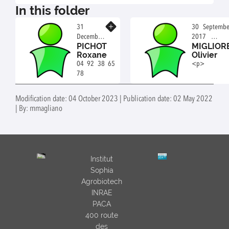
In this folder
Know more
31
30 Septembe
December
2017
PICHOT
MIGLIOR
2011
Technician
Roxane
Olivier
AI CNRS
04 92 38 65
<p>
78
Modification date: 04 October 2023 | Publication date: 02 May 2022
| By: mmagliano
Institut
Sophia
Agrobiotech
INRAE
PACA
400 route
des